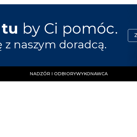
 tu
by Ci pomóc.
ę z naszym doradcą.
NADZÓR I ODBIORY
WYKONAWCA