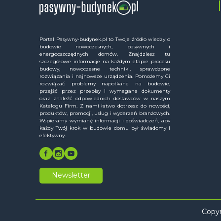
Portal Pasywny-budynek.pl to Twoje źródło wiedzy o
budowie nowoczesnych, pasywnych i
energooszczędnych domów. Znajdziesz tu
szczegółowe informacje na każdym etapie procesu
budowy, nowoczesne techniki, sprawdzone
rozwiązania i najnowsze urządzenia. Pomożemy Ci
rozwiązać problemy napotkane na budowie,
przejść przez przepisy i wymagane dokumenty
oraz znaleźć odpowiednich dostawców w naszym
Katalogu Firm. Z nami łatwo dotrzesz do nowości,
produktów, promocji, usług i wydarzeń branżowych.
Wspieramy wymianę informacji i doświadczeń, aby
każdy Twój krok w budowie domu był świadomy i
efektywny.
Newsletter
Copyr