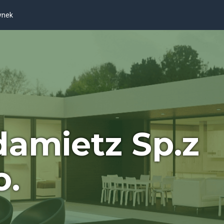
ynek
amietz Sp.z
o.