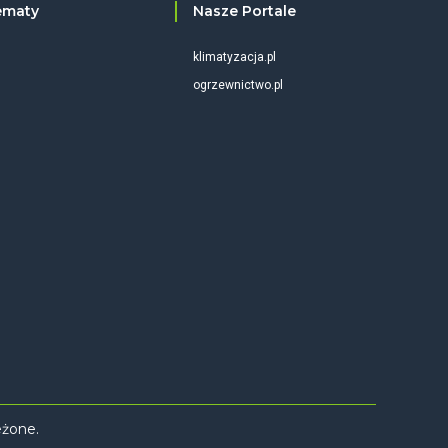
ematy
Nasze Portale
klimatyzacja.pl
ogrzewnictwo.pl
eżone.