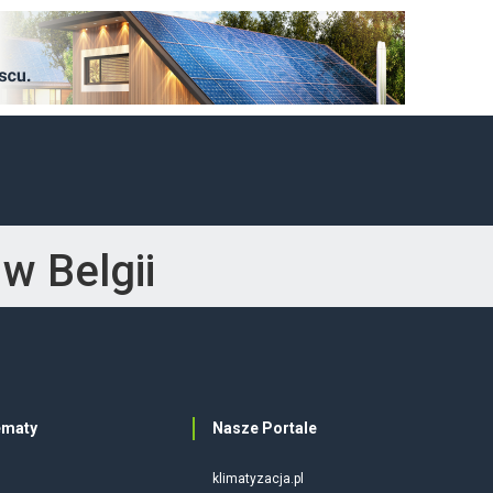
w Belgii
ematy
Nasze Portale
klimatyzacja.pl