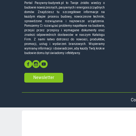
Portal Pasywny-budynek.pl to Twoje źródło wiedzy o
budowie nowoczesnych, pasywnych i energooszczędnych
domów. Znajdziesz tu szczegółowe informacje na
każdym etapie procesu budowy, nowoczesne techniki,
sprawdzone rozwiązania i najnowsze urządzenia.
Pomożemy Ci rozwiązać problemy napotkane na budowie,
przejść przez przepisy i wymagane dokumenty oraz
znaleźć odpowiednich dostawców w naszym Katalogu
Firm. Z nami łatwo dotrzesz do nowości, produktów,
promocji, usług i wydarzeń branżowych. Wspieramy
wymianę informacji i doświadczeń, aby każdy Twój krok w
budowie domu był świadomy i efektywny.
Newsletter
Co