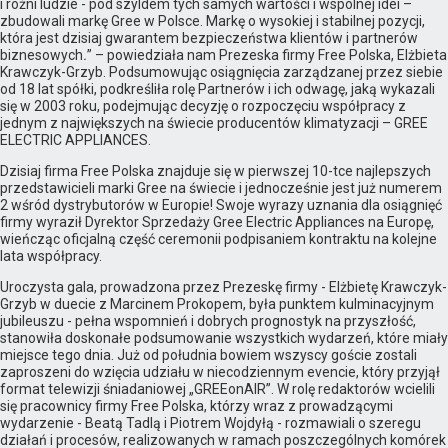
i różni ludzie - pod szyldem tych samych wartości i wspólnej idei –
zbudowali markę Gree w Polsce. Markę o wysokiej i stabilnej pozycji,
która jest dzisiaj gwarantem bezpieczeństwa klientów i partnerów
biznesowych
.
” – powiedziała nam Prezeska firmy Free Polska, Elżbieta
Krawczyk-Grzyb. Podsumowując osiągnięcia zarządzanej przez siebie
od 18 lat spółki, podkreśliła rolę Partnerów i ich odwagę, jaką wykazali
się w 2003 roku, podejmując decyzję o rozpoczęciu współpracy z
jednym z największych na świecie producentów klimatyzacji – GREE
ELECTRIC APPLIANCES.
Dzisiaj firma Free Polska znajduje się w pierwszej 10-tce najlepszych
przedstawicieli marki Gree na świecie i jednocześnie jest już numerem
2 wśród dystrybutorów w Europie! Swoje wyrazy uznania dla osiągnięć
firmy wyraził Dyrektor Sprzedaży Gree Electric Appliances na Europę,
wieńcząc oficjalną część ceremonii podpisaniem kontraktu na kolejne
lata współpracy.
Uroczysta gala, prowadzona przez Prezeskę firmy - Elżbietę Krawczyk-
Grzyb w duecie z Marcinem Prokopem, była punktem kulminacyjnym
jubileuszu - pełna wspomnień i dobrych prognostyk na przyszłość,
stanowiła doskonałe podsumowanie wszystkich wydarzeń, które miały
miejsce tego dnia. Już od południa bowiem wszyscy goście zostali
zaproszeni do wzięcia udziału w niecodziennym evencie, który przyjął
format telewizji śniadaniowej „GREEonAIR”. W rolę redaktorów wcielili
się pracownicy firmy Free Polska, którzy wraz z prowadzącymi
wydarzenie - Beatą Tadlą i Piotrem Wojdyłą - rozmawiali o szeregu
działań i procesów, realizowanych w ramach poszczególnych komórek