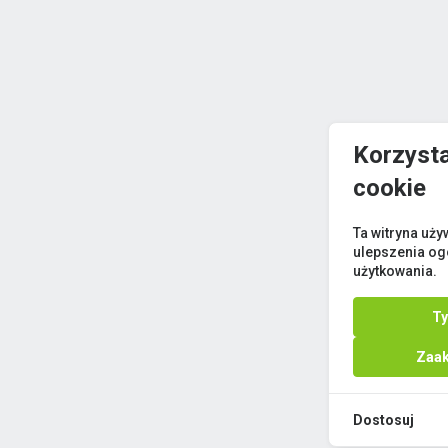
Korzyst
cookie
Ta witryna uży
ulepszenia og
użytkowania.
Ty
Zaak
Dostosuj