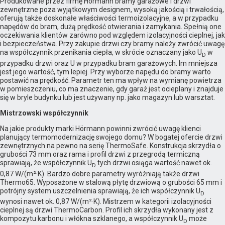
Produkowane przez firmę Hörmann bramy garażowe i drzwi
zewnętrzne poza wyjątkowym designem, wysoką jakością i trwałością,
oferują także doskonałe właściwości termoizolacyjne, a w przypadku
napędów do bram, dużą prędkość otwierania i zamykania. Spełnią one
oczekiwania klientów zarówno pod względem izolacyjności cieplnej, jak
i bezpieczeństwa. Przy zakupie drzwi czy bramy należy zwrócić uwagę
na współczynnik przenikania ciepła, w skrócie oznaczany jako U
w
D
przypadku drzwi oraz U w przypadku bram garażowych. Im mniejsza
jest jego wartość, tym lepiej. Przy wyborze napędu do bramy warto
postawić na prędkość. Parametr ten ma wpływ na wymianę powietrza
w pomieszczeniu, co ma znaczenie, gdy garaż jest ocieplany i znajduje
się w bryle budynku lub jest używany np. jako magazyn lub warsztat.
Mistrzowski współczynnik
Na jakie produkty marki Hörmann powinni zwrócić uwagę klienci
planujący termomodernizację swojego domu? W bogatej ofercie drzwi
zewnętrznych na pewno na serię ThermoSafe. Konstrukcja skrzydła o
grubości 73 mm oraz rama i profil drzwi z przegrodą termiczną
sprawiają, że współczynnik U
tych drzwi osiąga wartość nawet ok.
D
0,87 W/‌(m²·K). Bardzo dobre parametry wyróżniają także drzwi
Thermo65. Wyposażone w stalową płytę drzwiową o grubości 65 mm i
potrójny system uszczelnienia sprawiają, że ich współczynnik U
D
wynosi nawet ok. 0,87 W/‌(m²·K). Mistrzem w kategorii izolacyjności
cieplnej są drzwi ThermoCarbon. Profil ich skrzydła wykonany jest z
kompozytu karbonu i włókna szklanego, a współczynnik U
może
D