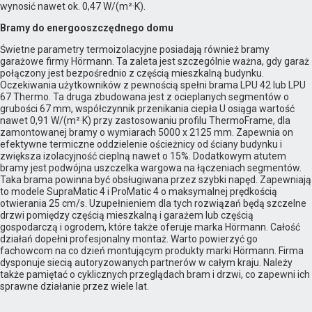
wynosić nawet ok. 0,47 W/(m²·K).
Bramy do energooszczędnego domu
Świetne parametry termoizolacyjne posiadają również bramy
garażowe firmy Hörmann. Ta zaleta jest szczególnie ważna, gdy garaż
połączony jest bezpośrednio z częścią mieszkalną budynku.
Oczekiwania użytkowników z pewnością spełni brama LPU 42 lub LPU
67 Thermo. Ta druga zbudowana jest z ocieplanych segmentów o
grubości 67 mm, współczynnik przenikania ciepła U osiąga wartość
nawet 0,91 W/(m²·K) przy zastosowaniu profilu ThermoFrame, dla
zamontowanej bramy o wymiarach 5000 x 2125 mm. Zapewnia on
efektywne termiczne oddzielenie ościeżnicy od ściany budynku i
zwiększa izolacyjność cieplną nawet o 15%. Dodatkowym atutem
bramy jest podwójna uszczelka wargowa na łączeniach segmentów.
Taka brama powinna być obsługiwana przez szybki napęd. Zapewniają
to modele SupraMatic 4 i ProMatic 4 o maksymalnej prędkością
otwierania 25 cm/s. Uzupełnieniem dla tych rozwiązań będą szczelne
drzwi pomiędzy częścią mieszkalną i garażem lub częścią
gospodarczą i ogrodem, które także oferuje marka Hörmann. Całość
działań dopełni profesjonalny montaż. Warto powierzyć go
fachowcom na co dzień montującym produkty marki Hörmann. Firma
dysponuje siecią autoryzowanych partnerów w całym kraju. Należy
także pamiętać o cyklicznych przeglądach bram i drzwi, co zapewni ich
sprawne działanie przez wiele lat.