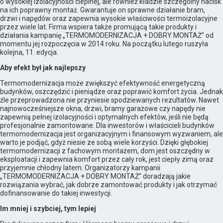
o wysokiej izolacyjności cieplnej, ale również kładzie szczególny nacisk
na ich poprawny montaż. Gwarantuje on sprawne działanie bram,
drzwi i napędów oraz zapewnia wysokie właściwości termoizolacyjne
przez wiele lat. Firma wspiera także promującą takie produkty i
działania kampanię „TERMOMODERNIZACJA + DOBRY MONTAŻ” od
momentu jej rozpoczęcia w 2014 roku. Na początku lutego ruszyła
kolejna, 11. edycja.
Aby efekt był jak najlepszy
Termomodernizacja może zwiększyć efektywność energetyczną
budynków, oszczędzić i pieniądze oraz poprawić komfort życia. Jednak
źle przeprowadzona nie przyniesie spodziewanych rezultatów. Nawet
najnowocześniejsze okna, drzwi, bramy garażowe czy napędy nie
zapewnią pełnej izolacyjności i optymalnych efektów, jeśli nie będą
profesjonalnie zamontowane. Dla inwestorów i właścicieli budynków
termomodernizacja jest organizacyjnym i finansowym wyzwaniem, ale
warto je podjąć, gdyż niesie ze sobą wiele korzyści. Dzięki głębokiej
termomodernizacji z fachowym montażem, dom jest oszczędny w
eksploatacji i zapewnia komfort przez cały rok, jest ciepły zimą oraz
przyjemnie chłodny latem. Organizatorzy kampanii
„TERMOMODERNIZACJA + DOBRY MONTAŻ” doradzają jakie
rozwiązania wybrać, jak dobrze zamontować produkty i jak otrzymać
dofinansowanie do takiej inwestycji.
Im mniej i szybciej, tym lepiej