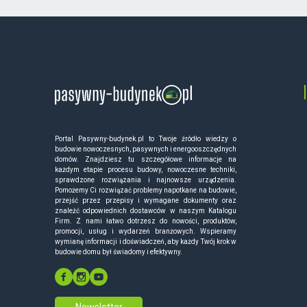
Portal Pasywny-budynek.pl to Twoje źródło wiedzy o
budowie nowoczesnych, pasywnych i energooszczędnych
domów. Znajdziesz tu szczegółowe informacje na
każdym etapie procesu budowy, nowoczesne techniki,
sprawdzone rozwiązania i najnowsze urządzenia.
Pomożemy Ci rozwiązać problemy napotkane na budowie,
przejść przez przepisy i wymagane dokumenty oraz
znaleźć odpowiednich dostawców w naszym Katalogu
Firm. Z nami łatwo dotrzesz do nowości, produktów,
promocji, usług i wydarzeń branżowych. Wspieramy
wymianę informacji i doświadczeń, aby każdy Twój krok w
budowie domu był świadomy i efektywny.