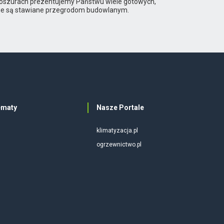
 broszurach prezentujemy Państwu wiele gotowych,
kie są stawiane przegrodom budowlanym.
ematy
Nasze Portale
klimatyzacja.pl
ogrzewnictwo.pl