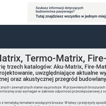
trix, Termo-Matrix, Fire
ę trzech katalogów: Aku-Matrix, Fire-Mat
 projektowanie, uwzględniające aktualne 
znej oraz akustycznej przegród budowlan
rznych i zewnętrznych stanie się prostsze. W przywołanych broszurac
i termicznej oraz wymagań w zakresie odporności przeciwpożarowej z 
ch z tematyką tematami wiodącymi broszur. W łatwy i przejrzysty spos