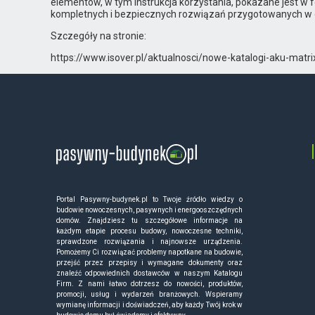
elementów, w tym instrukcja korzystania, pokazane jest w 
kompletnych i bezpiecznych rozwiązań przygotowanych w o
Szczegóły na stronie:
https://www.isover.pl/aktualnosci/nowe-katalogi-aku-matri
Portal Pasywny-budynek.pl to Twoje źródło wiedzy o
budowie nowoczesnych, pasywnych i energooszczędnych
domów. Znajdziesz tu szczegółowe informacje na
każdym etapie procesu budowy, nowoczesne techniki,
sprawdzone rozwiązania i najnowsze urządzenia.
Pomożemy Ci rozwiązać problemy napotkane na budowie,
przejść przez przepisy i wymagane dokumenty oraz
znaleźć odpowiednich dostawców w naszym Katalogu
Firm. Z nami łatwo dotrzesz do nowości, produktów,
promocji, usług i wydarzeń branżowych. Wspieramy
wymianę informacji i doświadczeń, aby każdy Twój krok w