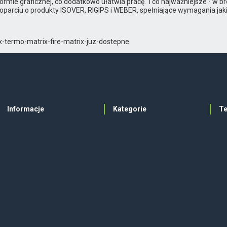
formie graficznej, co dodatkowo ułatwia pracę. I co najważniejsze - w
parciu o produkty ISOVER, RIGIPS i WEBER, spełniające wymagania ja
x-termo-matrix-fire-matrix-juz-dostepne
Informacje
Kategorie
T