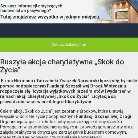
Zobacz katalog firm
Ruszyła akcja charytatywna „Skok do
Życia”
Firma Hörmann i Tatrzański Związek Narciarski łączą siły, by nieść
pomoc podopiecznym Fundacji Szczęśliwej Drogi. W styczniu
rozpoczęła się licytacja wyjątkowych przedmiotów i wydarzeń w
ramach akcji charytatywnej „Skok do Życia”. Licytacje są
prowadzone w serwisie Allegro Charytatywni.
Celem akcji „Skok do Życia” jest zebranie środków, które ułatwią
wejście w dorosłe życie podopiecznym
Fundacji Szczęśliwej Drogi
.
Organizacja wspiera młode osoby opuszczające domy dziecka.
Pomaga im w usamodzielnieniu się, m.in. prowadząc warsztaty oraz
zajęcia praktyczne dotyczące zarządzania budżetem domowym,
doradztwa zawodowego czy rozwijania kompetencji