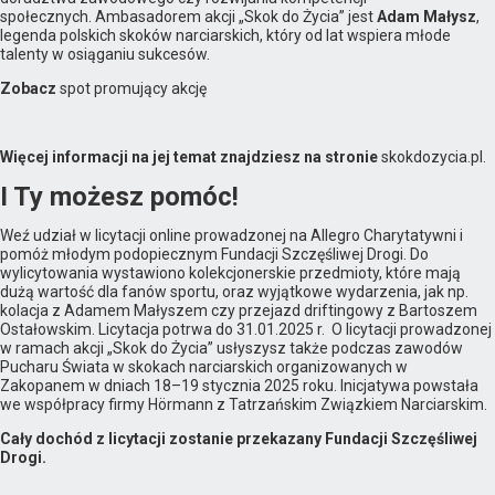
społecznych. Ambasadorem akcji „Skok do Życia” jest
Adam Małysz
,
legenda polskich skoków narciarskich, który od lat wspiera młode
talenty w osiąganiu sukcesów.
Zobacz
spot promujący akcję
Więcej informacji na jej temat znajdziesz na stronie
skokdozycia.pl.
I Ty możesz pomóc!
Weź udział w licytacji online prowadzonej na Allegro Charytatywni i
pomóż młodym podopiecznym Fundacji Szczęśliwej Drogi. Do
wylicytowania wystawiono kolekcjonerskie przedmioty, które mają
dużą wartość dla fanów sportu, oraz wyjątkowe wydarzenia, jak np.
kolacja z Adamem Małyszem czy przejazd driftingowy z Bartoszem
Ostałowskim. Licytacja potrwa do 31.01.2025 r. O licytacji prowadzonej
w ramach akcji „Skok do Życia” usłyszysz także podczas zawodów
Pucharu Świata w skokach narciarskich organizowanych w
Zakopanem w dniach 18–19 stycznia 2025 roku. Inicjatywa powstała
we współpracy firmy Hörmann z Tatrzańskim Związkiem Narciarskim.
Cały dochód z licytacji zostanie przekazany Fundacji Szczęśliwej
Drogi.