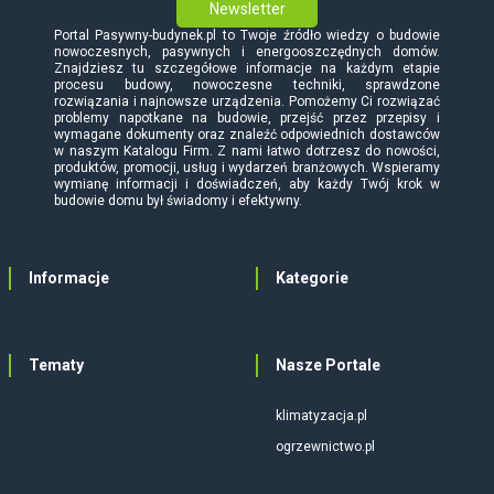
Newsletter
Portal Pasywny-budynek.pl to Twoje źródło wiedzy o budowie
nowoczesnych, pasywnych i energooszczędnych domów.
Znajdziesz tu szczegółowe informacje na każdym etapie
procesu budowy, nowoczesne techniki, sprawdzone
rozwiązania i najnowsze urządzenia. Pomożemy Ci rozwiązać
problemy napotkane na budowie, przejść przez przepisy i
wymagane dokumenty oraz znaleźć odpowiednich dostawców
w naszym Katalogu Firm. Z nami łatwo dotrzesz do nowości,
produktów, promocji, usług i wydarzeń branżowych. Wspieramy
wymianę informacji i doświadczeń, aby każdy Twój krok w
budowie domu był świadomy i efektywny.
Informacje
Kategorie
Tematy
Nasze Portale
klimatyzacja.pl
ogrzewnictwo.pl