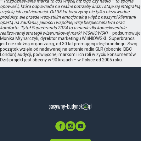
–
Rozpoznawalna marka to coś więcej niż logo czy hasło – to spójna
opowieść, która odpowiada na realne potrzeby ludzi i staje się integralną
częścią ich codzienności. Od 35 lat tworzymy nie tylko niezawodne
produkty, ale przede wszystkim emocjonalną więź z naszymi klientami –
opartą na zaufaniu, jakości i wspólnej wizji bezpieczeństwa oraz
komfortu. Tytuł Superbrands 2024 to uznanie dla konsekwentnie
realizowanej strategii wizerunkowej marki WIŚNIOWSKI
– podsumowuje
Monika Młynarczyk, dyrektor marketingu WIŚNIOWSKI. Superbrands
jest niezależną organizacją, od 30 lat promującą ideę brandingu. Swój
początek wzięła od nadawanej na antenie radia GLR (obecnie: BBC
London) audycji, poświęconej markom i ich roli w życiu konsumentów.
Dziś projekt jest obecny w 90 krajach – w Polsce od 2005 roku.