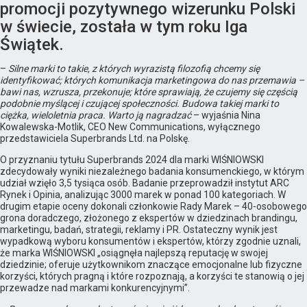
promocji pozytywnego wizerunku Polski
w świecie, została w tym roku Iga
Świątek.
–
Silne marki to takie, z których wyrazistą filozofią chcemy się
identyfikować; których komunikacja marketingowa do nas przemawia –
bawi nas, wzrusza, przekonuje; które sprawiają, że czujemy się częścią
podobnie myślącej i czującej społeczności. Budowa takiej marki to
ciężka, wieloletnia praca. Warto ją nagradzać
– wyjaśnia Nina
Kowalewska-Motlik, CEO New Communications, wyłącznego
przedstawiciela Superbrands Ltd. na Polskę.
O przyznaniu tytułu Superbrands 2024 dla marki WIŚNIOWSKI
zdecydowały wyniki niezależnego badania konsumenckiego, w którym
udział wzięło 3,5 tysiąca osób. Badanie przeprowadził instytut ARC
Rynek i Opinia, analizując 3000 marek w ponad 100 kategoriach. W
drugim etapie oceny dokonali członkowie Rady Marek – 40-osobowego
grona doradczego, złożonego z ekspertów w dziedzinach brandingu,
marketingu, badań, strategii, reklamy i PR. Ostateczny wynik jest
wypadkową wyboru konsumentów i ekspertów, którzy zgodnie uznali,
że marka WIŚNIOWSKI „osiągnęła najlepszą reputację w swojej
dziedzinie; oferuje użytkownikom znaczące emocjonalne lub fizyczne
korzyści, których pragną i które rozpoznają, a korzyści te stanowią o jej
przewadze nad markami konkurencyjnymi”.