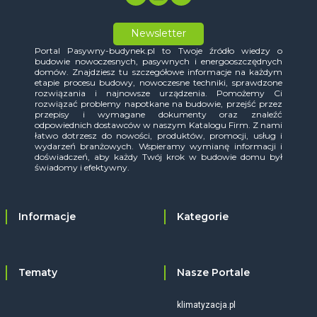
Newsletter
Portal Pasywny-budynek.pl to Twoje źródło wiedzy o
budowie nowoczesnych, pasywnych i energooszczędnych
domów. Znajdziesz tu szczegółowe informacje na każdym
etapie procesu budowy, nowoczesne techniki, sprawdzone
rozwiązania i najnowsze urządzenia. Pomożemy Ci
rozwiązać problemy napotkane na budowie, przejść przez
przepisy i wymagane dokumenty oraz znaleźć
odpowiednich dostawców w naszym Katalogu Firm. Z nami
łatwo dotrzesz do nowości, produktów, promocji, usług i
wydarzeń branżowych. Wspieramy wymianę informacji i
doświadczeń, aby każdy Twój krok w budowie domu był
świadomy i efektywny.
Informacje
Kategorie
Tematy
Nasze Portale
klimatyzacja.pl