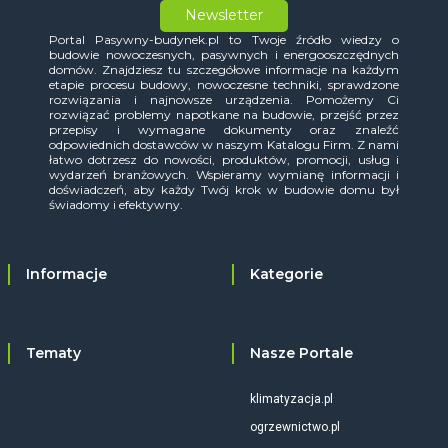
Newsletter
Portal Pasywny-budynek.pl to Twoje źródło wiedzy o
budowie nowoczesnych, pasywnych i energooszczędnych
domów. Znajdziesz tu szczegółowe informacje na każdym
etapie procesu budowy, nowoczesne techniki, sprawdzone
rozwiązania i najnowsze urządzenia. Pomożemy Ci
rozwiązać problemy napotkane na budowie, przejść przez
przepisy i wymagane dokumenty oraz znaleźć
odpowiednich dostawców w naszym Katalogu Firm. Z nami
łatwo dotrzesz do nowości, produktów, promocji, usług i
wydarzeń branżowych. Wspieramy wymianę informacji i
doświadczeń, aby każdy Twój krok w budowie domu był
świadomy i efektywny.
Informacje
Kategorie
Tematy
Nasze Portale
klimatyzacja.pl
ogrzewnictwo.pl