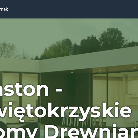
ynek
ston -
iętokrzyskie
omy Drewnia