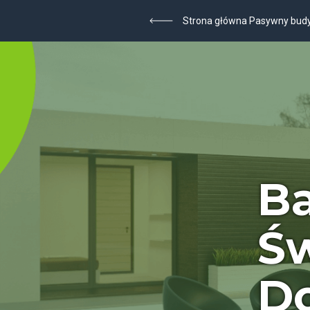
Strona główna Pasywny bud
Ba
Św
D