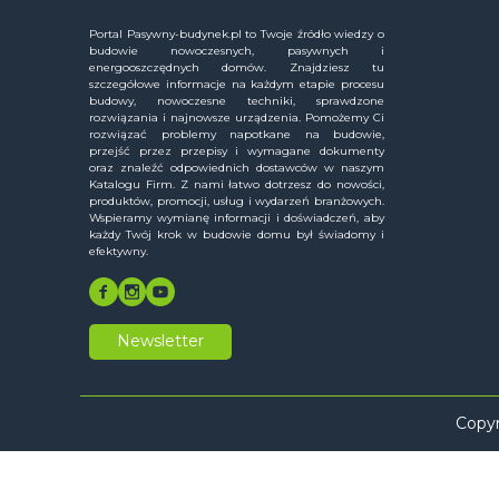
Portal Pasywny-budynek.pl to Twoje źródło wiedzy o
budowie nowoczesnych, pasywnych i
energooszczędnych domów. Znajdziesz tu
szczegółowe informacje na każdym etapie procesu
budowy, nowoczesne techniki, sprawdzone
rozwiązania i najnowsze urządzenia. Pomożemy Ci
rozwiązać problemy napotkane na budowie,
przejść przez przepisy i wymagane dokumenty
oraz znaleźć odpowiednich dostawców w naszym
Katalogu Firm. Z nami łatwo dotrzesz do nowości,
produktów, promocji, usług i wydarzeń branżowych.
Wspieramy wymianę informacji i doświadczeń, aby
każdy Twój krok w budowie domu był świadomy i
efektywny.
Newsletter
Copyr