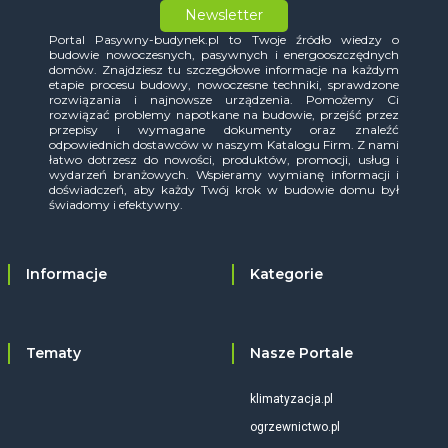
Newsletter
Portal Pasywny-budynek.pl to Twoje źródło wiedzy o
budowie nowoczesnych, pasywnych i energooszczędnych
domów. Znajdziesz tu szczegółowe informacje na każdym
etapie procesu budowy, nowoczesne techniki, sprawdzone
rozwiązania i najnowsze urządzenia. Pomożemy Ci
rozwiązać problemy napotkane na budowie, przejść przez
przepisy i wymagane dokumenty oraz znaleźć
odpowiednich dostawców w naszym Katalogu Firm. Z nami
łatwo dotrzesz do nowości, produktów, promocji, usług i
wydarzeń branżowych. Wspieramy wymianę informacji i
doświadczeń, aby każdy Twój krok w budowie domu był
świadomy i efektywny.
Informacje
Kategorie
Tematy
Nasze Portale
klimatyzacja.pl
ogrzewnictwo.pl