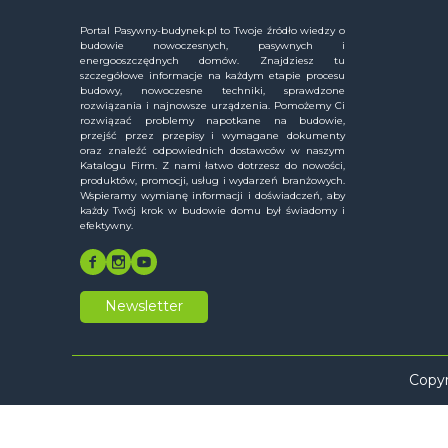
Portal Pasywny-budynek.pl to Twoje źródło wiedzy o
budowie nowoczesnych, pasywnych i
energooszczędnych domów. Znajdziesz tu
szczegółowe informacje na każdym etapie procesu
budowy, nowoczesne techniki, sprawdzone
rozwiązania i najnowsze urządzenia. Pomożemy Ci
rozwiązać problemy napotkane na budowie,
przejść przez przepisy i wymagane dokumenty
oraz znaleźć odpowiednich dostawców w naszym
Katalogu Firm. Z nami łatwo dotrzesz do nowości,
produktów, promocji, usług i wydarzeń branżowych.
Wspieramy wymianę informacji i doświadczeń, aby
każdy Twój krok w budowie domu był świadomy i
efektywny.
Newsletter
Copyr