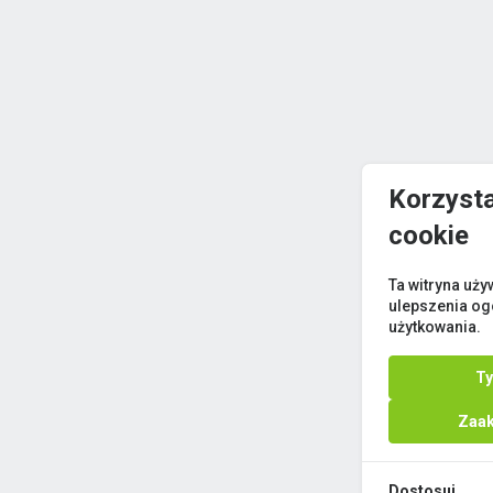
Korzyst
cookie
Ta witryna uży
ulepszenia og
użytkowania.
Ty
Zaak
Dostosuj