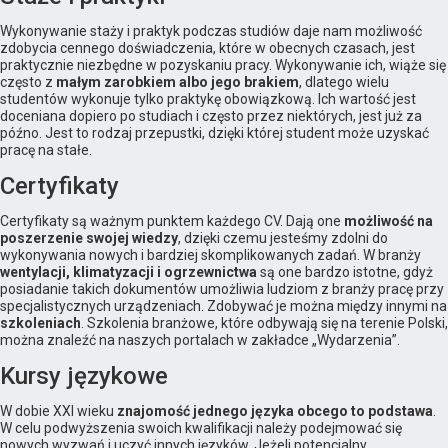
Wykonywanie staży i praktyk podczas studiów daje nam możliwość
zdobycia cennego doświadczenia, które w obecnych czasach, jest
praktycznie niezbędne w pozyskaniu pracy. Wykonywanie ich, wiąże się
często z
małym zarobkiem albo jego brakiem
, dlatego wielu
studentów wykonuje tylko praktykę obowiązkową. Ich wartość jest
doceniana dopiero po studiach i często przez niektórych, jest już za
późno. Jest to rodzaj przepustki, dzięki której student może uzyskać
pracę na stałe.
Certyfikaty
Certyfikaty są ważnym punktem każdego CV. Dają one
możliwość na
poszerzenie swojej wiedzy
, dzięki czemu jesteśmy zdolni do
wykonywania nowych i bardziej skomplikowanych zadań. W branży
wentylacji, klimatyzacji i ogrzewnictwa
są one bardzo istotne, gdyż
posiadanie takich dokumentów umożliwia ludziom z branży pracę przy
specjalistycznych urządzeniach. Zdobywać je można między innymi na
szkoleniach
. Szkolenia branżowe, które odbywają się na terenie Polski,
można znaleźć na naszych portalach w zakładce „Wydarzenia”.
Kursy językowe
W dobie XXI wieku
znajomość jednego języka obcego to podstawa
.
W celu podwyższenia swoich kwalifikacji należy podejmować się
nowych wyzwań i uczyć innych języków. Jeżeli potencjalny