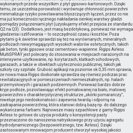
wykonanych przede wszystkim z płyt gipsowo-kartonowych. Dzięki
temu, że uszczelnia porowatość i wyrównuje chłonność powierzchni
minimalizuje ryzyko powstawania błyszczących łączeń, przez co nie
ma już konieczności ręcznego nakładania cienkiej warstwy gładzi
pomiędzy połączeniami płyt (uzyskujemy efekt przejścia ze standardu
Q2 na Q3). Dodatkowo, jest masą bezdotykową, ponieważ nie wymaga
gładzenia i szlifowania – to oszczędność czasu i kosztów. Poza
płytami g-k świetnie sprawdzi się też na wyrównanych, mineralnych
podłożach niewymagających wysokich walorów estetycznych, takich
jak beton, tynki gipsowe oraz cementowo-wapienne. Rigips Airless
MultiSPRAY jest polecany do stosowania w miejscach narażonych na
intensywne użytkowanie, np. korytarzach, klatkach schodowych,
garażach, a także w obiektach użyteczności publicznej, takich jak
szkoły czy szpitale. Grubość aplikacji na poziomie ok.0,35 mm sprawia,
że nowa masa Rigips doskonale sprawdza się również podczas prac
rewitalizacyjnych w pomieszczeniach niemieszkalnych, np. halach
przemysłowych i garażach podziemnych. Ponieważ bardzo dobrze
kryje podłoże, pozostawiając efekt pomalowanej na biało, matowej
powierzchni o charakterystycznej strukturze „skórki pomarańczy”,
niweluje jego niedoskonałości i zapewnia twardą i odporną na
zadrapania powierzchnię, która stanowi dobrą bazę np. do dalszego
wykańczania farbami. Najnowsze masy szpachlowe z gamy Rigips
Airless to gotowe do użycia produkty o konsystencji pasty
przeznaczone do nanoszenia natryskowego przy użyciu agregatu
hydrodynamicznego (bezpowietrznego, tzw. Airless). Dzięki
zastosowanym innowacjom producent stworzył wysokiej jakości