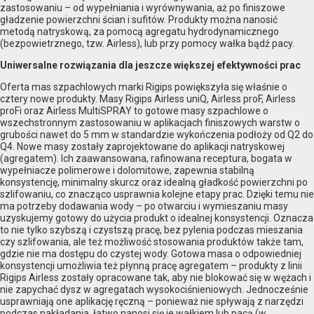
zastosowaniu – od wypełniania i wyrównywania, aż po finiszowe
gładzenie powierzchni ścian i sufitów. Produkty można nanosić
metodą natryskową, za pomocą agregatu hydrodynamicznego
(bezpowietrznego, tzw. Airless), lub przy pomocy wałka bądź pacy.
Uniwersalne rozwiązania dla jeszcze większej efektywności prac
Oferta mas szpachlowych marki Rigips powiększyła się właśnie o
cztery nowe produkty. Masy Rigips Airless uniQ, Airless proF, Airless
proFi oraz Airless MultiSPRAY to gotowe masy szpachlowe o
wszechstronnym zastosowaniu w aplikacjach finiszowych warstw o
grubości nawet do 5 mm w standardzie wykończenia podłoży od Q2 do
Q4. Nowe masy zostały zaprojektowane do aplikacji natryskowej
(agregatem). Ich zaawansowana, rafinowana receptura, bogata w
wypełniacze polimerowe i dolomitowe, zapewnia stabilną
konsystencję, minimalny skurcz oraz idealną gładkość powierzchni po
szlifowaniu, co znacząco usprawnia kolejne etapy prac. Dzięki temu nie
ma potrzeby dodawania wody – po otwarciu i wymieszaniu masy
uzyskujemy gotowy do użycia produkt o idealnej konsystencji. Oznacza
to nie tylko szybszą i czystszą pracę, bez pylenia podczas mieszania
czy szlifowania, ale też możliwość stosowania produktów także tam,
gdzie nie ma dostępu do czystej wody. Gotowa masa o odpowiedniej
konsystencji umożliwia też płynną pracę agregatem – produkty z linii
Rigips Airless zostały opracowane tak, aby nie blokować się w wężach i
nie zapychać dysz w agregatach wysokociśnieniowych. Jednocześnie
usprawniają one aplikację ręczną – ponieważ nie spływają z narzędzi
podczas nakładania, łatwo nanosi się je wałkiem lub pacą (w