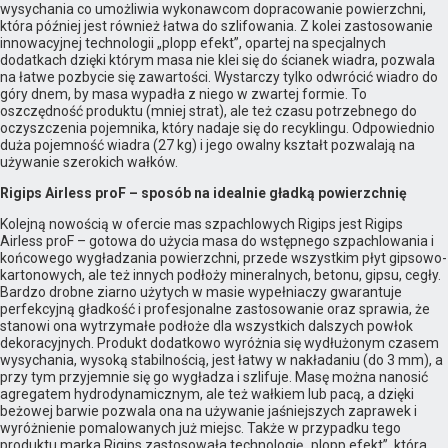
wysychania co umożliwia wykonawcom dopracowanie powierzchni,
która później jest również łatwa do szlifowania. Z kolei zastosowanie
innowacyjnej technologii „plopp efekt”, opartej na specjalnych
dodatkach dzięki którym masa nie klei się do ścianek wiadra, pozwala
na łatwe pozbycie się zawartości. Wystarczy tylko odwrócić wiadro do
góry dnem, by masa wypadła z niego w zwartej formie. To
oszczędność produktu (mniej strat), ale też czasu potrzebnego do
oczyszczenia pojemnika, który nadaje się do recyklingu. Odpowiednio
duża pojemność wiadra (27 kg) i jego owalny kształt pozwalają na
używanie szerokich wałków.
Rigips Airless proF – sposób na idealnie gładką powierzchnię
Kolejną nowością w ofercie mas szpachlowych Rigips jest Rigips
Airless proF – gotowa do użycia masa do wstępnego szpachlowania i
końcowego wygładzania powierzchni, przede wszystkim płyt gipsowo-
kartonowych, ale też innych podłoży mineralnych, betonu, gipsu, cegły.
Bardzo drobne ziarno użytych w masie wypełniaczy gwarantuje
perfekcyjną gładkość i profesjonalne zastosowanie oraz sprawia, że
stanowi ona wytrzymałe podłoże dla wszystkich dalszych powłok
dekoracyjnych. Produkt dodatkowo wyróżnia się wydłużonym czasem
wysychania, wysoką stabilnością, jest łatwy w nakładaniu (do 3 mm), a
przy tym przyjemnie się go wygładza i szlifuje. Masę można nanosić
agregatem hydrodynamicznym, ale też wałkiem lub pacą, a dzięki
beżowej barwie pozwala ona na używanie jaśniejszych zaprawek i
wyróżnienie pomalowanych już miejsc. Także w przypadku tego
produktu marka Rigips zastosowała technologię „plopp efekt”, która