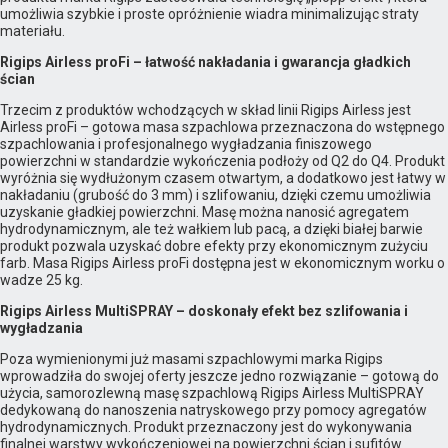
umożliwia szybkie i proste opróżnienie wiadra minimalizując straty
materiału.
Rigips Airless proFi – łatwość nakładania i gwarancja gładkich
ścian
Trzecim z produktów wchodzących w skład linii Rigips Airless jest
Airless proFi – gotowa masa szpachlowa przeznaczona do wstępnego
szpachlowania i profesjonalnego wygładzania finiszowego
powierzchni w standardzie wykończenia podłoży od Q2 do Q4. Produkt
wyróżnia się wydłużonym czasem otwartym, a dodatkowo jest łatwy w
nakładaniu (grubość do 3 mm) i szlifowaniu, dzięki czemu umożliwia
uzyskanie gładkiej powierzchni. Masę można nanosić agregatem
hydrodynamicznym, ale też wałkiem lub pacą, a dzięki białej barwie
produkt pozwala uzyskać dobre efekty przy ekonomicznym zużyciu
farb. Masa Rigips Airless proFi dostępna jest w ekonomicznym worku o
wadze 25 kg.
Rigips Airless MultiSPRAY – doskonały efekt bez szlifowania i
wygładzania
Poza wymienionymi już masami szpachlowymi marka Rigips
wprowadziła do swojej oferty jeszcze jedno rozwiązanie – gotową do
użycia, samorozlewną masę szpachlową Rigips Airless MultiSPRAY
dedykowaną do nanoszenia natryskowego przy pomocy agregatów
hydrodynamicznych. Produkt przeznaczony jest do wykonywania
finalnej warstwy wykończeniowej na powierzchni ścian i sufitów