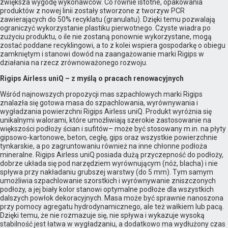
zwiększa wygodę wykonawców. Co równie istotne, opakowania
produktów z nowej linii zostały stworzone z tworzyw PCR
zawierających do 50% recyklatu (granulatu). Dzięki temu pozwalają
ograniczyć wykorzystanie plastiku pierwotnego. Czyste wiadra po
zużyciu produktu, o ile nie zostaną ponownie wykorzystane, mogą
zostać poddane recyklingowi, a to z kolei wspiera gospodarkę o obiegu
zamkniętym i stanowi dowód na zaangażowanie marki Rigips w
działania na rzecz zrównoważonego rozwoju.
Rigips Airless uniQ – z myślą o pracach renowacyjnych
Wśród najnowszych propozycji mas szpachlowych marki Rigips
znalazła się gotowa masa do szpachlowania, wyrównywania i
wygładzania powierzchni Rigips Airless uniQ. Produkt wyróżnia się
unikalnymi walorami, które umożliwiają szerokie zastosowanie na
większości podłoży ścian i sufitów– może być stosowany m.in. na płyty
gipsowo-kartonowe, beton, cegłę, gips oraz wszystkie powierzchnie
tynkarskie, a po zagruntowaniu również na inne chłonne podłoża
mineralne. Rigips Airless uniQ posiada dużą przyczepność do podłoży,
dobrze układa się pod narzędziem wyrównującym (nóż, blacha) i nie
spływa przy nakładaniu grubszej warstwy (do 5 mm). Tym samym
umożliwia szpachlowanie szorstkich i wyrównywanie zniszczonych
podłoży, a jej biały kolor stanowi optymalne podłoże dla wszystkich
dalszych powłok dekoracyjnych. Masa może być sprawnie nanoszona
przy pomocy agregatu hydrodynamicznego, ale też wałkiem lub pacą.
Dzięki temu, że nie rozmazuje się, nie spływa i wykazuje wysoką
stabilność jest łatwa w wygładzaniu, a dodatkowo ma wydłużony czas