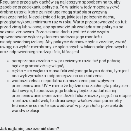
Regularne przeglądy dachów są najlepszym sposobem na to, aby
zapobiec przeciekaniu pokrycia. To właśnie wtedy można wykryć
drobne usterki, które za niedługo mogą stać się przyczyną
nieszczelności. Niezależnie od tego, jakie jest położenie dachu,
przegląd wykonuj minimum raz w roku. Warto przeprowadzać go tuż
przed zimą lub wiosną, aby sprawdzić jak wygląda stan pokrycia po
sezonie zimowym. Przeciekanie dachu jest też dość często
spowodowane wykorzystaniem podczas jego montażu
nieodpowiedniej izolacji. Aby pokrycie dachowe było szczelne, zwróć
uwagę na wybór membrany ze splecionych włókien polietylenowych i
oraz odpowiedniego rodzaju folii, która jest:
paroprzepuszczalna – w przeciwnym razie tuż pod połacią
będzie gromadzić się wilgoć;
ciężka – im większa masa folii wstępnego krycia dachu, tym jest
ona wytrzymalsza i odporniejsza na uszkodzenia;
wodoszczelna i niepodatna na niszczenie pod wpływem
promieniowanie UV – mimo że będzie ona zasłonięta pokryciem
dachowym, to podczas jego budowy będzie padać na nią
promieniowanie słoneczne. Jeżeli folia zniszczy się już na etapie
montażu dachówek, to straci swoje właściwości i parametry
techniczne co może spowodować w przyszłości przecieki do
warstw izolacji.
Jak najtaniej uszczelnić dach?