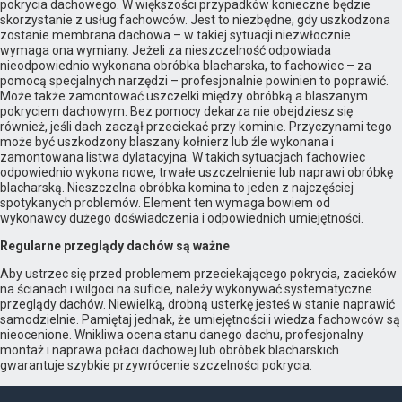
pokrycia dachowego. W większości przypadków konieczne będzie
skorzystanie z usług fachowców. Jest to niezbędne, gdy uszkodzona
zostanie membrana dachowa – w takiej sytuacji niezwłocznie
wymaga ona wymiany. Jeżeli za nieszczelność odpowiada
nieodpowiednio wykonana obróbka blacharska, to fachowiec – za
pomocą specjalnych narzędzi – profesjonalnie powinien to poprawić.
Może także zamontować uszczelki między obróbką a blaszanym
pokryciem dachowym. Bez pomocy dekarza nie obejdziesz się
również, jeśli dach zaczął przeciekać przy kominie. Przyczynami tego
może być uszkodzony blaszany kołnierz lub źle wykonana i
zamontowana listwa dylatacyjna. W takich sytuacjach fachowiec
odpowiednio wykona nowe, trwałe uszczelnienie lub naprawi obróbkę
blacharską. Nieszczelna obróbka komina to jeden z najczęściej
spotykanych problemów. Element ten wymaga bowiem od
wykonawcy dużego doświadczenia i odpowiednich umiejętności.
Regularne przeglądy dachów są ważne
Aby ustrzec się przed problemem przeciekającego pokrycia, zacieków
na ścianach i wilgoci na suficie, należy wykonywać systematyczne
przeglądy dachów. Niewielką, drobną usterkę jesteś w stanie naprawić
samodzielnie. Pamiętaj jednak, że umiejętności i wiedza fachowców są
nieocenione. Wnikliwa ocena stanu danego dachu, profesjonalny
montaż i naprawa połaci dachowej lub obróbek blacharskich
gwarantuje szybkie przywrócenie szczelności pokrycia.