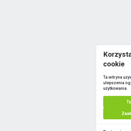
Korzyst
cookie
Ta witryna uży
ulepszenia og
użytkowania.
Ty
Zaak