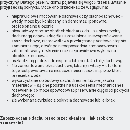
przyczyny. Dlatego, jeżeli w domu pojawiła się wilgoć, trzeba uważnie
przyjrzeć się pokryciu. Może ono przeciekać ze względu na:
nieprawidłowe mocowanie dachówek czy blachodachówek –
wtedy może być konieczny ich demontaż i ponowne,
profesjonalne ułożenie;
niewłaściwy montaż obróbek blacharskich – za nieszczelny
dach mogą odpowiadać źle uszczelnione i niewyprofilowane
kosze dachowe, nieprawidłowo przykręcona podstawa stopnia
kominiarskiego, otwór po nieodpowiednio zamocowanym i
zdemontowanym wkręcie oraz nieprawidłowo wykonana
obróbka kominowa;
uszkodzoną podczas transportu lub montażu folię dachową;
źle zamontowane okna dachowe, lukarny i włazy – efektem
tego jest powstawanie nieszczelności i szczelin, przez które
przecieka woda;
wykorzystanie do budowy dachu średniej lub złej jakości
materiałów – są one podatne na uszkodzenia mechaniczne i
rdzewienie, co może spowodować przerwanie ciągłości pokrycia
dachowego;
źle wykonana cyrkulacja pokrycia dachowego lub jej brak.
Zabezpieczanie dachu przed przeciekaniem – jak zrobić to
skutecznie?