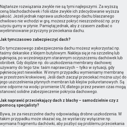
Najtańsze rozwiązania zwykle nie są tymi najlepszymi. Za wyższą
ceną blachodachówek i folii idzie zwykle ich zdecydowanie wyższa
jakość. Jeżeli jednak naprawa uszkodzonego dachu blaszanego
chwilowo nie wchodzi w grę, możesz pokryć nieszczelność np. przy
użyciu gumy w płynie. Pamiętaj jednak, aby z czasem zadbać o
wyeliminowanie przyczyny przeciekania dachu.
Jak tymczasowo zabezpieczyć dach?
Do tymczasowego zabezpieczenia dachu możesz wykorzystać np.
taśmy dekarskie z klejem butylowym. Nakleja się je na szczelinę lub
pęknięcia, po wcześniejszym starannym oczyszczeniu dachówek lub
obróbek. Gdy dojdzie np. do uszkodzenia membrany dachowej
używamy do tego tzw. taśm naprawczych – tylko w sytuacji, gdy
pękniecię jest niewielkie. W innym przypadku wymieniamy membranę
w przestrzeni krokwiowej. Jeśli dach zaczął przeciekać można użyć do
jego uszczelnienia płynnych membran lub klejów poliuretanowych. Są
one odporne na wodę i promienie UV, dlatego przez pewien czas mogą
stanowić solidne zabezpieczenie pokrycia dachowego.
Jak naprawić przeciekający dach z blachy – samodzielnie czy z
pomocą specjalisty?
Bywa, że za nieszczelne dachy odpowiadają drobne uszkodzenia. W
takim przypadku może okazać się, że wystarczy wyłącznie np.
wymiana fragmentu dachówki, aby pozbyć się problemu przeciekania