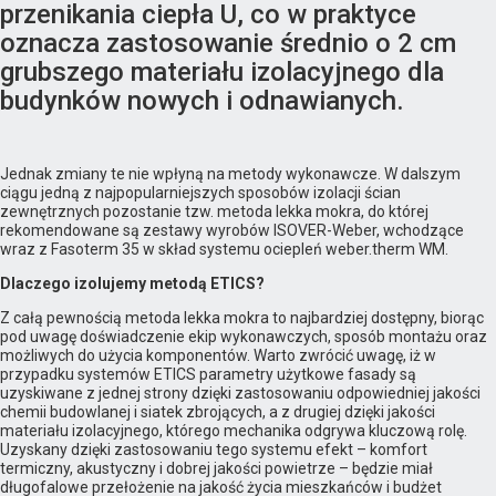
przenikania ciepła U, co w praktyce
oznacza zastosowanie średnio o 2 cm
grubszego materiału izolacyjnego dla
budynków nowych i odnawianych.
Jednak zmiany te nie wpłyną na metody wykonawcze. W dalszym
ciągu jedną z najpopularniejszych sposobów izolacji ścian
zewnętrznych pozostanie tzw. metoda lekka mokra, do której
rekomendowane są zestawy wyrobów ISOVER-Weber, wchodzące
wraz z Fasoterm 35 w skład systemu ociepleń weber.therm WM.
Dlaczego izolujemy metodą ETICS?
Z całą pewnością metoda lekka mokra to najbardziej dostępny, biorąc
pod uwagę doświadczenie ekip wykonawczych, sposób montażu oraz
możliwych do użycia komponentów. Warto zwrócić uwagę, iż w
przypadku systemów ETICS parametry użytkowe fasady są
uzyskiwane z jednej strony dzięki zastosowaniu odpowiedniej jakości
chemii budowlanej i siatek zbrojących, a z drugiej dzięki jakości
materiału izolacyjnego, którego mechanika odgrywa kluczową rolę.
Uzyskany dzięki zastosowaniu tego systemu efekt – komfort
termiczny, akustyczny i dobrej jakości powietrze – będzie miał
długofalowe przełożenie na jakość życia mieszkańców i budżet