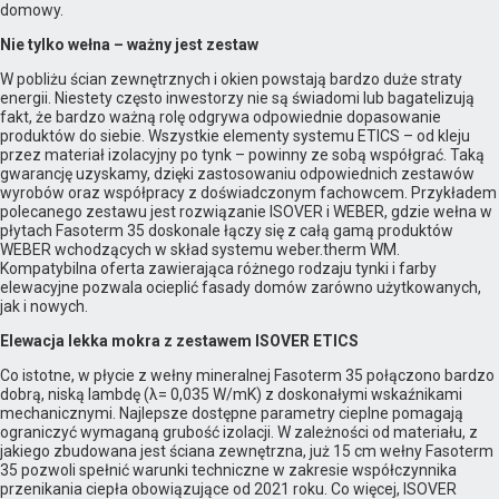
domowy.
Nie tylko wełna – ważny jest zestaw
W pobliżu ścian zewnętrznych i okien powstają bardzo duże straty
energii. Niestety często inwestorzy nie są świadomi lub bagatelizują
fakt, że bardzo ważną rolę odgrywa odpowiednie dopasowanie
produktów do siebie. Wszystkie elementy systemu ETICS – od kleju
przez materiał izolacyjny po tynk – powinny ze sobą współgrać. Taką
gwarancję uzyskamy, dzięki zastosowaniu odpowiednich zestawów
wyrobów oraz współpracy z doświadczonym fachowcem. Przykładem
polecanego zestawu jest rozwiązanie ISOVER i WEBER, gdzie wełna w
płytach Fasoterm 35 doskonale łączy się z całą gamą produktów
WEBER wchodzących w skład systemu weber.therm WM.
Kompatybilna oferta zawierająca różnego rodzaju tynki i farby
elewacyjne pozwala ocieplić fasady domów zarówno użytkowanych,
jak i nowych.
Elewacja lekka mokra z zestawem ISOVER ETICS
Co istotne, w płycie z wełny mineralnej Fasoterm 35 połączono bardzo
dobrą, niską lambdę (λ= 0,035 W/mK) z doskonałymi wskaźnikami
mechanicznymi. Najlepsze dostępne parametry cieplne pomagają
ograniczyć wymaganą grubość izolacji. W zależności od materiału, z
jakiego zbudowana jest ściana zewnętrzna, już 15 cm wełny Fasoterm
35 pozwoli spełnić warunki techniczne w zakresie współczynnika
przenikania ciepła obowiązujące od 2021 roku. Co więcej, ISOVER