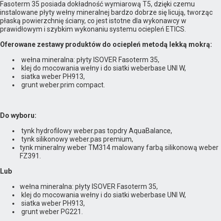
Fasoterm 35 posiada dokładność wymiarową T5, dzięki czemu
instalowane płyty wełny mineralnej bardzo dobrze się licują, tworząc
płaską powierzchnię ściany, co jest istotne dla wykonawcy w
prawidłowym i szybkim wykonaniu systemu ociepleń ETICS.
Oferowane zestawy produktów do ociepleń metodą lekką mokrą:
wełna mineralna: płyty ISOVER Fasoterm 35,
klej do mocowania wełny i do siatki weberbase UNI W,
siatka weber PH913,
grunt weber.prim compact.
Do wyboru:
tynk hydrofilowy weber.pas topdry AquaBalance,
tynk silikonowy weber.pas premium,
tynk mineralny weber TM314 malowany farbą silikonową weber
FZ391.
Lub
wełna mineralna: płyty ISOVER Fasoterm 35,
klej do mocowania wełny i do siatki weberbase UNI W,
siatka weber PH913,
grunt weber PG221.