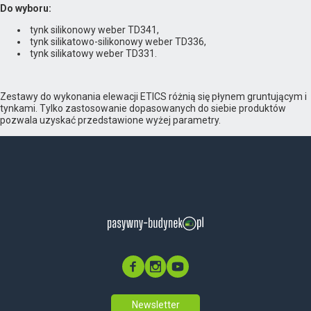
Do wyboru:
tynk silikonowy weber TD341,
tynk silikatowo-silikonowy weber TD336,
tynk silikatowy weber TD331.
Zestawy do wykonania elewacji ETICS różnią się płynem gruntującym i
tynkami. Tylko zastosowanie dopasowanych do siebie produktów
pozwala uzyskać przedstawione wyżej parametry.
Newsletter