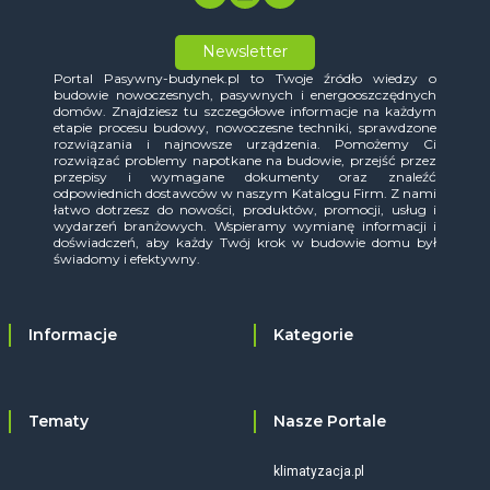
Newsletter
Portal Pasywny-budynek.pl to Twoje źródło wiedzy o
budowie nowoczesnych, pasywnych i energooszczędnych
domów. Znajdziesz tu szczegółowe informacje na każdym
etapie procesu budowy, nowoczesne techniki, sprawdzone
rozwiązania i najnowsze urządzenia. Pomożemy Ci
rozwiązać problemy napotkane na budowie, przejść przez
przepisy i wymagane dokumenty oraz znaleźć
odpowiednich dostawców w naszym Katalogu Firm. Z nami
łatwo dotrzesz do nowości, produktów, promocji, usług i
wydarzeń branżowych. Wspieramy wymianę informacji i
doświadczeń, aby każdy Twój krok w budowie domu był
świadomy i efektywny.
Informacje
Kategorie
Tematy
Nasze Portale
klimatyzacja.pl