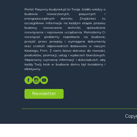
Portal Pasywny-budynek.pl to Twoje źródło wiedzy o
budowie nowoczesnych, pasywnych i
energooszczędnych domów. Znajdziesz tu
szczegółowe informacje na każdym etapie procesu
budowy, nowoczesne techniki, sprawdzone
rozwiązania i najnowsze urządzenia. Pomożemy Ci
rozwiązać problemy napotkane na budowie,
przejść przez przepisy i wymagane dokumenty
oraz znaleźć odpowiednich dostawców w naszym
Katalogu Firm. Z nami łatwo dotrzesz do nowości,
produktów, promocji, usług i wydarzeń branżowych.
Wspieramy wymianę informacji i doświadczeń, aby
każdy Twój krok w budowie domu był świadomy i
efektywny.
Newsletter
Copyr