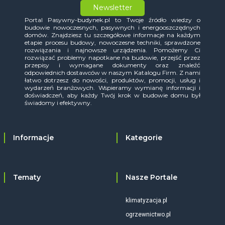
Newsletter
Portal Pasywny-budynek.pl to Twoje źródło wiedzy o
budowie nowoczesnych, pasywnych i energooszczędnych
domów. Znajdziesz tu szczegółowe informacje na każdym
etapie procesu budowy, nowoczesne techniki, sprawdzone
rozwiązania i najnowsze urządzenia. Pomożemy Ci
rozwiązać problemy napotkane na budowie, przejść przez
przepisy i wymagane dokumenty oraz znaleźć
odpowiednich dostawców w naszym Katalogu Firm. Z nami
łatwo dotrzesz do nowości, produktów, promocji, usług i
wydarzeń branżowych. Wspieramy wymianę informacji i
doświadczeń, aby każdy Twój krok w budowie domu był
świadomy i efektywny.
Informacje
Kategorie
Tematy
Nasze Portale
klimatyzacja.pl
ogrzewnictwo.pl