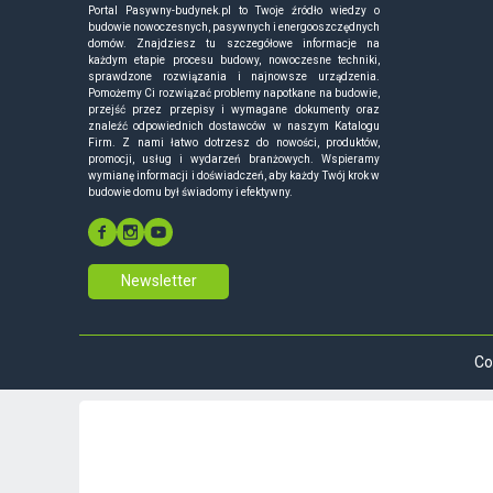
Portal Pasywny-budynek.pl to Twoje źródło wiedzy o
budowie nowoczesnych, pasywnych i energooszczędnych
domów. Znajdziesz tu szczegółowe informacje na
każdym etapie procesu budowy, nowoczesne techniki,
sprawdzone rozwiązania i najnowsze urządzenia.
Pomożemy Ci rozwiązać problemy napotkane na budowie,
przejść przez przepisy i wymagane dokumenty oraz
znaleźć odpowiednich dostawców w naszym Katalogu
Firm. Z nami łatwo dotrzesz do nowości, produktów,
promocji, usług i wydarzeń branżowych. Wspieramy
wymianę informacji i doświadczeń, aby każdy Twój krok w
budowie domu był świadomy i efektywny.
Newsletter
Co