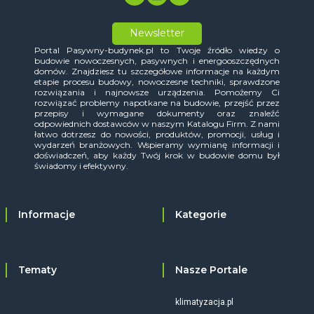
Newsletter
Portal Pasywny-budynek.pl to Twoje źródło wiedzy o
budowie nowoczesnych, pasywnych i energooszczędnych
domów. Znajdziesz tu szczegółowe informacje na każdym
etapie procesu budowy, nowoczesne techniki, sprawdzone
rozwiązania i najnowsze urządzenia. Pomożemy Ci
rozwiązać problemy napotkane na budowie, przejść przez
przepisy i wymagane dokumenty oraz znaleźć
odpowiednich dostawców w naszym Katalogu Firm. Z nami
łatwo dotrzesz do nowości, produktów, promocji, usług i
wydarzeń branżowych. Wspieramy wymianę informacji i
doświadczeń, aby każdy Twój krok w budowie domu był
świadomy i efektywny.
Informacje
Kategorie
Tematy
Nasze Portale
klimatyzacja.pl