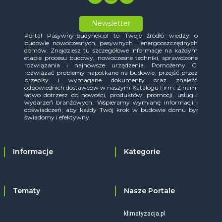
Newsletter
Portal Pasywny-budynek.pl to Twoje źródło wiedzy o
budowie nowoczesnych, pasywnych i energooszczędnych
domów. Znajdziesz tu szczegółowe informacje na każdym
etapie procesu budowy, nowoczesne techniki, sprawdzone
rozwiązania i najnowsze urządzenia. Pomożemy Ci
rozwiązać problemy napotkane na budowie, przejść przez
przepisy i wymagane dokumenty oraz znaleźć
odpowiednich dostawców w naszym Katalogu Firm. Z nami
łatwo dotrzesz do nowości, produktów, promocji, usług i
wydarzeń branżowych. Wspieramy wymianę informacji i
doświadczeń, aby każdy Twój krok w budowie domu był
świadomy i efektywny.
Informacje
Kategorie
Tematy
Nasze Portale
klimatyzacja.pl