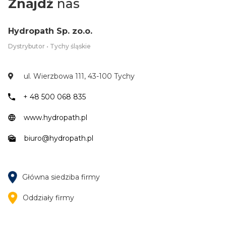
Znajdź
nas
Hydropath Sp. zo.o.
Dystrybutor • Tychy śląskie
ul. Wierzbowa 111, 43-100 Tychy
+ 48 500 068 835
www.hydropath.pl
biuro@hydropath.pl
Główna siedziba firmy
Oddziały firmy