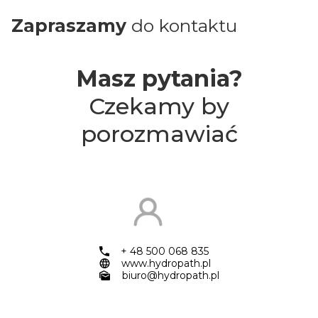
Zapraszamy
do kontaktu
Masz pytania?
Czekamy by
porozmawiać
+ 48 500 068 835
www.hydropath.pl
biuro@hydropath.pl