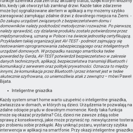
funkcje dziennika zdarzeń oraz aktualny status, dzięki którym widzimy
kto, kiedy i jak otworzył lub zamknął drzwi. Każde takie zdarzenie
może być sygnalizowane alertem w aplikacji a my możemy szybko
zareagować zamykając zdalnie drzwi z dowolnego miejsca na Ziemi.
-
Do zakupu urządzeń związanych z bezpieczeństwem domu i
domowników należy podchodzić metodycznie i rozważnie. Po pierwsze,
należy sprawdzić, czy działanie produktu zostało potwierdzone przez
międzynarodową, uznaną w Polsce i na świecie jednostkę certyfikującą.
Przykładem takiej organizacji jest AV-TEST - podmiot zajmujący się
testowaniem oprogramowania zabezpieczającego oraz inteligentnych
urządzeń domowych. W przypadku naszego smartlocka tedee
powerded by Gerda, AV-TEST potwierdził bezpieczeństwo w zakresie
danych technicznych, aplikacji, bezpieczeństwa transmisji Bluetooth i
komunikacji z serwerem oraz polityki prywatności. Oznacza to między
innymi, że komunikacja przez Bluetooth i przez internet jest w tedee
skutecznie szyfrowana, co uniemożliwia atak z zewnątrz
– mówi Paweł
Bijata.
Inteligentne gniazdka
Każdy system smart home warto uzupełnić o inteligentne gniazdka,
zwłaszcza w domach, w których są dzieci. Urządzenia te pozwalają na
zdalne odcięcie prądu w dowolnym momencie. Kiedy taka funkcja
może się okazać przydatna? Cóż, dzieci nie zawsze zdają sobie
sprawę z konsekwencji, jakie może przynieść np. niewyłączenie tostera
po zrobieniu sobie przekąski. Aby uniknąć pożaru, wystarczy szybka
interwencja w aplikacji na smartfonie. Przy okazji inteligentne gniazdko