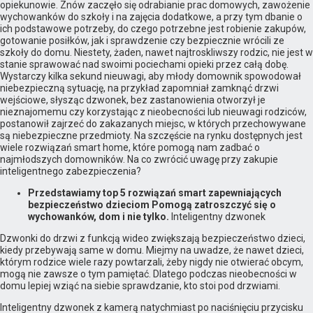
opiekunowie. Znów zaczęło się odrabianie prac domowych, zawożenie
wychowanków do szkoły i na zajęcia dodatkowe, a przy tym dbanie o
ich podstawowe potrzeby, do czego potrzebne jest robienie zakupów,
gotowanie posiłków, jak i sprawdzenie czy bezpiecznie wrócili ze
szkoły do domu. Niestety, żaden, nawet najtroskliwszy rodzic, nie jest w
stanie sprawować nad swoimi pociechami opieki przez całą dobę.
Wystarczy kilka sekund nieuwagi, aby młody domownik spowodował
niebezpieczną sytuację, na przykład zapomniał zamknąć drzwi
wejściowe, słysząc dzwonek, bez zastanowienia otworzył je
nieznajomemu czy korzystając z nieobecności lub nieuwagi rodziców,
postanowił zajrzeć do zakazanych miejsc, w których przechowywane
są niebezpieczne przedmioty. Na szczęście na rynku dostępnych jest
wiele rozwiązań smart home, które pomogą nam zadbać o
najmłodszych domowników. Na co zwrócić uwagę przy zakupie
inteligentnego zabezpieczenia?
Przedstawiamy top 5 rozwiązań smart zapewniających
bezpieczeństwo dzieciom Pomogą zatroszczyć się o
wychowanków, dom i nie tylko.
Inteligentny dzwonek
Dzwonki do drzwi z funkcją wideo zwiększają bezpieczeństwo dzieci,
kiedy przebywają same w domu. Miejmy na uwadze, że nawet dzieci,
którym rodzice wiele razy powtarzali, żeby nigdy nie otwierać obcym,
mogą nie zawsze o tym pamiętać. Dlatego podczas nieobecności w
domu lepiej wziąć na siebie sprawdzanie, kto stoi pod drzwiami.
Inteligentny dzwonek z kamerą natychmiast po naciśnięciu przycisku