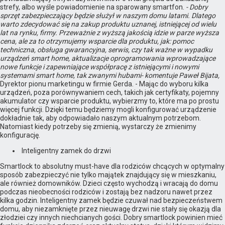
strefy, albo wyśle powiadomienie na sparowany smartfon.
- Dobry
sprzęt zabezpieczający będzie służył w naszym domu latami. Dlatego
warto zdecydować się na zakup produktu uznanej, istniejącej od wielu
lat na rynku, firmy. Przeważnie z wyższą jakością idzie w parze wyższa
cena, ale za to otrzymujemy wsparcie dla produktu, jak: pomoc
techniczna, obsługa gwarancyjna, serwis, czy tak ważne w wypadku
urządzeń smart home, aktualizacje oprogramowania wprowadzające
nowe funkcje i zapewniające współpracę z istniejącymi i nowymi
systemami smart home, tak zwanymi hubami- komentuje Paweł Bijata,
Dyrektor pionu marketingu w firmie Gerda. - Mając do wyboru kilka
urządzeń, poza porównywaniem cech, takich jak certyfikaty, pojemny
akumulator czy wsparcie produktu, wybierzmy to, które ma po prostu
więcej funkcji. Dzięki temu będziemy mogli konfigurować urządzenie
dokładnie tak, aby odpowiadało naszym aktualnym potrzebom.
Natomiast kiedy potrzeby się zmienią, wystarczy że zmienimy
konfigurację.
Inteligentny zamek do drzwi
Smartlock to absolutny must-have dla rodziców chcących w optymalny
sposób zabezpieczyć nie tylko majątek znajdujący się w mieszkaniu,
ale również domowników. Dzieci często wychodzą i wracają do domu
podczas nieobecności rodziców i zostają bez nadzoru nawet przez
kilka godzin. Inteligentny zamek będzie czuwał nad bezpieczeństwem
domu, aby niezamknięte przez nieuwagę drzwi nie stały się okazją dla
złodziei czy innych niechcianych gości. Dobry smartlock powinien mieć