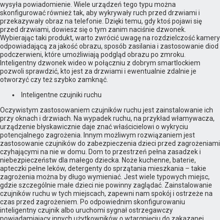
wysyła powiadomienie. Wiele urządzeń tego typu można
skonfigurować również tak, aby wykrywały ruch przed drzwiami i
przekazywały obraz na telefonie. Dzięki temu, gdy ktoś pojawi się
przed drzwiami, dowiesz się o tym zanim naciśnie dzwonek.
Wybierając taki produkt, warto zwrócić uwagę na rozdzielczość kamery
odpowiadającą za jakość obrazu, sposób zasilania i zastosowanie diod
podczerwieni, które umożliwiają podgląd obrazu po zmroku.
Inteligentny dzwonek wideo w połączniu z dobrym smartlockiem
pozwoli sprawdzić, kto jest za drzwiami i ewentualnie zdalnie je
otworzyć czy też szybko zamknąć.
Inteligentne czujniki ruchu
Oczywistym zastosowaniem czujników ruchu jest zainstalowanie ich
przy oknach i drzwiach. Na wypadek ruchu, na przykład włamywacza,
urządzenie błyskawicznie daje znać właścicielowi o wykryciu
potencjalnego zagrożenia. Innym możliwym rozwiązaniem jest
zastosowanie czujników do zabezpieczenia dzieci przed zagrożeniami
czyhającymi na nie w domu. Dom to przestrzeń pełna zasadzek i
niebezpieczeństw dla małego dziecka. Noże kuchenne, baterie,
apteczki pełne leków, detergenty do sprzątania mieszkania – takie
zagrożenia można by długo wymieniać. Jest wiele typowych miejsc,
gdzie szczególnie małe dzieci nie powinny zaglądać. Zainstalowanie
czujników ruchu w tych miejscach, zapewni nam spokój i ostrzeże na
czas przed zagrożeniem. Po odpowiednim skonfigurowaniu
inteligentny czujnik albo uruchomi sygnał ostrzegawczy
powiadamiający innych użytkowników o wtargnięciu do zakazanej