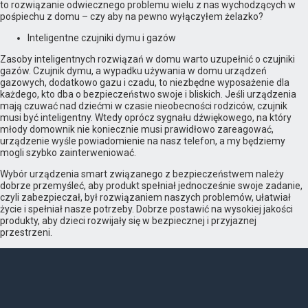
to rozwiązanie odwiecznego problemu wielu z nas wychodzących w
pośpiechu z domu – czy aby na pewno wyłączyłem żelazko?
Inteligentne czujniki dymu i gazów
Zasoby inteligentnych rozwiązań w domu warto uzupełnić o czujniki
gazów. Czujnik dymu, a wypadku używania w domu urządzeń
gazowych, dodatkowo gazu i czadu, to niezbędne wyposażenie dla
każdego, kto dba o bezpieczeństwo swoje i bliskich. Jeśli urządzenia
mają czuwać nad dziećmi w czasie nieobecności rodziców, czujnik
musi być inteligentny. Wtedy oprócz sygnału dźwiękowego, na który
młody domownik nie koniecznie musi prawidłowo zareagować,
urządzenie wyśle powiadomienie na nasz telefon, a my będziemy
mogli szybko zainterweniować.
Wybór urządzenia smart związanego z bezpieczeństwem należy
dobrze przemyśleć, aby produkt spełniał jednocześnie swoje zadanie,
czyli zabezpieczał, był rozwiązaniem naszych problemów, ułatwiał
życie i spełniał nasze potrzeby. Dobrze postawić na wysokiej jakości
produkty, aby dzieci rozwijały się w bezpiecznej i przyjaznej
przestrzeni.