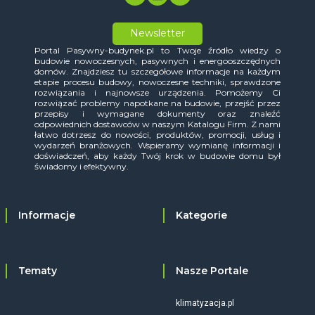
Newsletter
Portal Pasywny-budynek.pl to Twoje źródło wiedzy o
budowie nowoczesnych, pasywnych i energooszczędnych
domów. Znajdziesz tu szczegółowe informacje na każdym
etapie procesu budowy, nowoczesne techniki, sprawdzone
rozwiązania i najnowsze urządzenia. Pomożemy Ci
rozwiązać problemy napotkane na budowie, przejść przez
przepisy i wymagane dokumenty oraz znaleźć
odpowiednich dostawców w naszym Katalogu Firm. Z nami
łatwo dotrzesz do nowości, produktów, promocji, usług i
wydarzeń branżowych. Wspieramy wymianę informacji i
doświadczeń, aby każdy Twój krok w budowie domu był
świadomy i efektywny.
Informacje
Kategorie
Tematy
Nasze Portale
klimatyzacja.pl