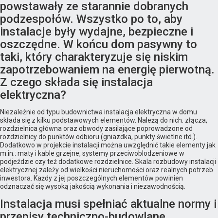
powstawały ze starannie dobranych
podzespołów. Wszystko po to, aby
instalacje były wydajne, bezpieczne i
oszczędne. W końcu dom pasywny to
taki, który charakteryzuje się niskim
zapotrzebowaniem na energię pierwotną.
Z czego składa się instalacja
elektryczna?
Niezależnie od typu budownictwa instalacja elektryczna w domu
składa się z kilku podstawowych elementów. Należą do nich: złącza,
rozdzielnica główna oraz obwody zasilające poprowadzone od
rozdzielnicy do punktów odbioru (gniazdka, punkty świetlne itd.).
Dodatkowo w projekcie instalacji można uwzględnić takie elementy jak
m.in.: maty i kable grzejne, systemy przeciwoblodzeniowe w
podjeździe czy też dodatkowe rozdzielnice. Skala rozbudowy instalacji
elektrycznej zależy od wielkości nieruchomości oraz realnych potrzeb
inwestora. Każdy z jej poszczególnych elementów powinien
odznaczać się wysoką jakością wykonania i niezawodnością.
Instalacja musi spełniać aktualne normy i
przepisy techniczno-budowlane