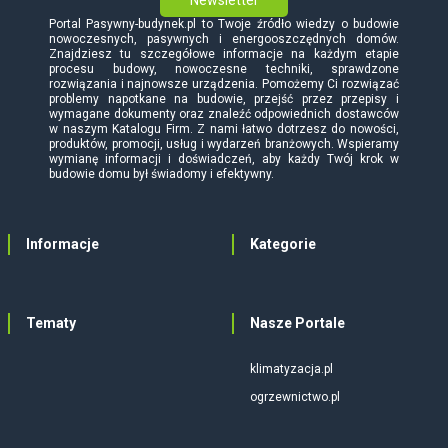
Newsletter
Portal Pasywny-budynek.pl to Twoje źródło wiedzy o budowie
nowoczesnych, pasywnych i energooszczędnych domów.
Znajdziesz tu szczegółowe informacje na każdym etapie
procesu budowy, nowoczesne techniki, sprawdzone
rozwiązania i najnowsze urządzenia. Pomożemy Ci rozwiązać
problemy napotkane na budowie, przejść przez przepisy i
wymagane dokumenty oraz znaleźć odpowiednich dostawców
w naszym Katalogu Firm. Z nami łatwo dotrzesz do nowości,
produktów, promocji, usług i wydarzeń branżowych. Wspieramy
wymianę informacji i doświadczeń, aby każdy Twój krok w
budowie domu był świadomy i efektywny.
Informacje
Kategorie
Tematy
Nasze Portale
klimatyzacja.pl
ogrzewnictwo.pl