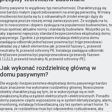
Domy pasywne to wyjątkowy typ nieruchomości. Charakteryzują się
one bardzo małym zapotrzebowaniem na energię pierwotną. W miarę
możliwości korzysta się tu z odnawialnych źródeł energii i dąży do
osiągnięcia jeszcze niższej emisji zanieczyszczeń. Ze względu na to,
że to nowoczesne i dopiero zyskująca na popularności budownictwo, to
musi spełniać aktualne normy i standardy budowlane. Wszystko po to,
aby zapewnić najwyższy standard bezpieczeństwa eksploatacji domu
pasywnego. Zgodnie z przepisami instalacja elektryczna domu
zasilająca odbiorniki jednofazowe powinna być trójprzewodowa i
składać się z takich elementów jak: przewód fazowy-L, przewód
neutralny-N, przewód ochronny PE. Instalacja zasilająca odbiorniki
trójfazowe powinna być pięcioprzewodowa (przewody fazowe-
L1,L2,L3, przewód neutralny-N, przewód ochronny-PE).
Jak wykonać rozdzielnicę główną w
domu pasywnym?
Dla wygody i bezpieczeństwa eksploatacji domu pasywnego bardzo
duże znaczenie ma wykonanie rozdzielnicy głównej. Nowoczesne
obiekty charakteryzują się tym, że w wykorzystuje się w nich
zwiększoną liczbę urządzeń elektrycznych i elektronicznych. Ponadto
domy pasywne często wyposażone są w system klimatyzacyjny, alarm,
monitoring, instalację fotowoltaiczną czy też system smart home. To
sprawia, że rozdzielnica musi być odpowiednio rozbudowana, aby