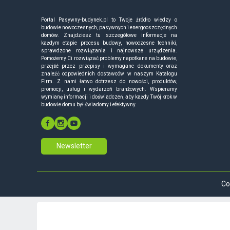
Portal Pasywny-budynek.pl to Twoje źródło wiedzy o
budowie nowoczesnych, pasywnych i energooszczędnych
domów. Znajdziesz tu szczegółowe informacje na
każdym etapie procesu budowy, nowoczesne techniki,
sprawdzone rozwiązania i najnowsze urządzenia.
Pomożemy Ci rozwiązać problemy napotkane na budowie,
przejść przez przepisy i wymagane dokumenty oraz
znaleźć odpowiednich dostawców w naszym Katalogu
Firm. Z nami łatwo dotrzesz do nowości, produktów,
promocji, usług i wydarzeń branżowych. Wspieramy
wymianę informacji i doświadczeń, aby każdy Twój krok w
budowie domu był świadomy i efektywny.
Newsletter
Co