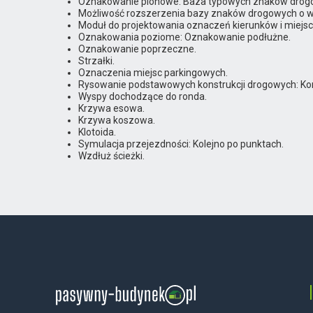
Oznakowanie pionowe: Baza typowych znaków drog
Możliwość rozszerzenia bazy znaków drogowych o wł
Moduł do projektowania oznaczeń kierunków i miejsc
Oznakowania poziome: Oznakowanie podłużne.
Oznakowanie poprzeczne.
Strzałki.
Oznaczenia miejsc parkingowych.
Rysowanie podstawowych konstrukcji drogowych: Kons
Wyspy dochodzące do ronda.
Krzywa esowa.
Krzywa koszowa.
Klotoida.
Symulacja przejezdności: Kolejno po punktach.
Wzdłuż ścieżki.