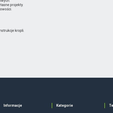
owych.
asne projekty.
owości.
trukcje kropli.
Informacje
Kategorie
T