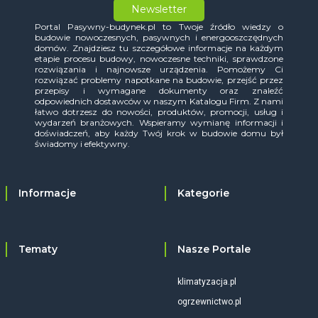
Newsletter
Portal Pasywny-budynek.pl to Twoje źródło wiedzy o
budowie nowoczesnych, pasywnych i energooszczędnych
domów. Znajdziesz tu szczegółowe informacje na każdym
etapie procesu budowy, nowoczesne techniki, sprawdzone
rozwiązania i najnowsze urządzenia. Pomożemy Ci
rozwiązać problemy napotkane na budowie, przejść przez
przepisy i wymagane dokumenty oraz znaleźć
odpowiednich dostawców w naszym Katalogu Firm. Z nami
łatwo dotrzesz do nowości, produktów, promocji, usług i
wydarzeń branżowych. Wspieramy wymianę informacji i
doświadczeń, aby każdy Twój krok w budowie domu był
świadomy i efektywny.
Informacje
Kategorie
Tematy
Nasze Portale
klimatyzacja.pl
ogrzewnictwo.pl