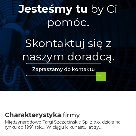
Jesteśmy tu
by Ci
pomóc.
Skontaktuj się z
naszym doradcą.
Zapraszamy do kontaktu
Charakterystyka
firmy
Międzynarodowe Targi Szczecińskie Sp. z o.o. działa na
rynku od 1991 roku. W ciągu kilkunastu lat zy...