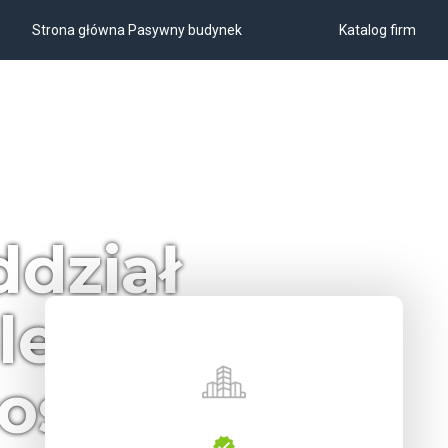
Strona główna Pasywny budynek
Katalog firm
dział
leniewo :
ossin