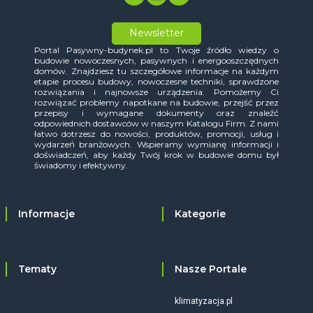
Newsletter
Portal Pasywny-budynek.pl to Twoje źródło wiedzy o
budowie nowoczesnych, pasywnych i energooszczędnych
domów. Znajdziesz tu szczegółowe informacje na każdym
etapie procesu budowy, nowoczesne techniki, sprawdzone
rozwiązania i najnowsze urządzenia. Pomożemy Ci
rozwiązać problemy napotkane na budowie, przejść przez
przepisy i wymagane dokumenty oraz znaleźć
odpowiednich dostawców w naszym Katalogu Firm. Z nami
łatwo dotrzesz do nowości, produktów, promocji, usług i
wydarzeń branżowych. Wspieramy wymianę informacji i
doświadczeń, aby każdy Twój krok w budowie domu był
świadomy i efektywny.
Informacje
Kategorie
Tematy
Nasze Portale
klimatyzacja.pl