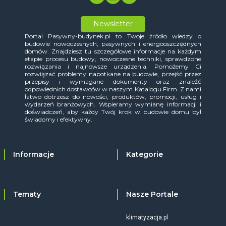
Newsletter
Portal Pasywny-budynek.pl to Twoje źródło wiedzy o
budowie nowoczesnych, pasywnych i energooszczędnych
domów. Znajdziesz tu szczegółowe informacje na każdym
etapie procesu budowy, nowoczesne techniki, sprawdzone
rozwiązania i najnowsze urządzenia. Pomożemy Ci
rozwiązać problemy napotkane na budowie, przejść przez
przepisy i wymagane dokumenty oraz znaleźć
odpowiednich dostawców w naszym Katalogu Firm. Z nami
łatwo dotrzesz do nowości, produktów, promocji, usług i
wydarzeń branżowych. Wspieramy wymianę informacji i
doświadczeń, aby każdy Twój krok w budowie domu był
świadomy i efektywny.
Informacje
Kategorie
Tematy
Nasze Portale
klimatyzacja.pl