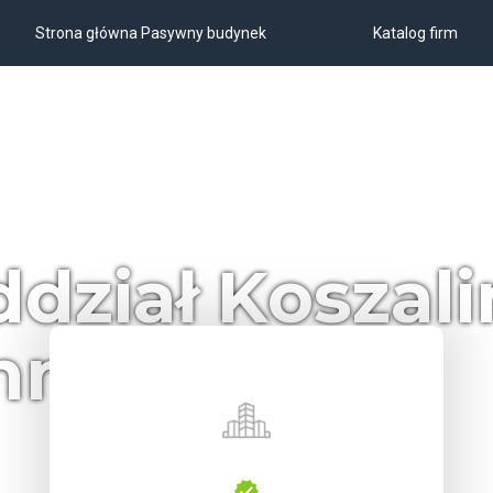
Strona główna Pasywny budynek
Katalog firm
dział Koszalin
nninen