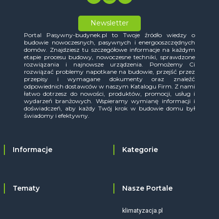
Newsletter
Portal Pasywny-budynek.pl to Twoje źródło wiedzy o
budowie nowoczesnych, pasywnych i energooszczędnych
domów. Znajdziesz tu szczegółowe informacje na każdym
etapie procesu budowy, nowoczesne techniki, sprawdzone
rozwiązania i najnowsze urządzenia. Pomożemy Ci
rozwiązać problemy napotkane na budowie, przejść przez
przepisy i wymagane dokumenty oraz znaleźć
odpowiednich dostawców w naszym Katalogu Firm. Z nami
łatwo dotrzesz do nowości, produktów, promocji, usług i
wydarzeń branżowych. Wspieramy wymianę informacji i
doświadczeń, aby każdy Twój krok w budowie domu był
świadomy i efektywny.
Informacje
Kategorie
Tematy
Nasze Portale
klimatyzacja.pl