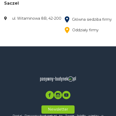
Saczel
ul. Witaminowa 8B, 42-200
Główna siedziba firmy
Oddziały firmy
Newsletter
Portal Pasywny-budynek.pl to Twoje źródło wiedzy o