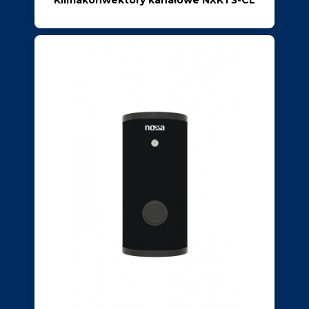
Klimakonwektory kanałowe NXKT3-CL