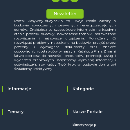
Newsletter
Portal Pasywny-budynek.pl to Twoje źródło wiedzy o
budowie nowoczesnych, pasywnych i energooszczędnych
domów. Znajdziesz tu szczegółowe informacje na każdym
etapie procesu budowy, nowoczesne techniki, sprawdzone
rozwiązania i najnowsze urządzenia. Pomożemy Ci
rozwiązać problemy napotkane na budowie, przejść przez
przepisy i wymagane dokumenty oraz znaleźć
odpowiednich dostawców w naszym Katalogu Firm. Z nami
łatwo dotrzesz do nowości, produktów, promocji, usług i
wydarzeń branżowych. Wspieramy wymianę informacji i
doświadczeń, aby każdy Twój krok w budowie domu był
świadomy i efektywny.
Informacje
Kategorie
Tematy
Nasze Portale
klimatyzacja.pl