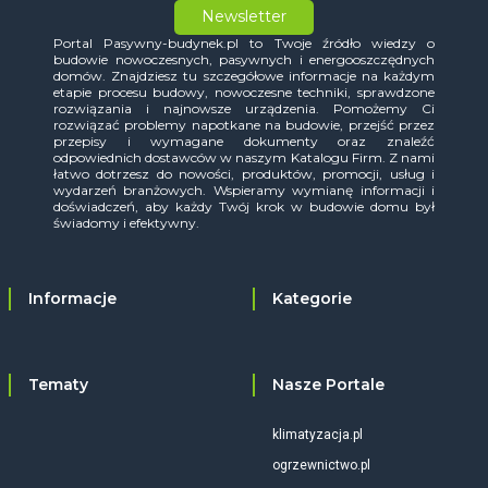
Newsletter
Portal Pasywny-budynek.pl to Twoje źródło wiedzy o
budowie nowoczesnych, pasywnych i energooszczędnych
domów. Znajdziesz tu szczegółowe informacje na każdym
etapie procesu budowy, nowoczesne techniki, sprawdzone
rozwiązania i najnowsze urządzenia. Pomożemy Ci
rozwiązać problemy napotkane na budowie, przejść przez
przepisy i wymagane dokumenty oraz znaleźć
odpowiednich dostawców w naszym Katalogu Firm. Z nami
łatwo dotrzesz do nowości, produktów, promocji, usług i
wydarzeń branżowych. Wspieramy wymianę informacji i
doświadczeń, aby każdy Twój krok w budowie domu był
świadomy i efektywny.
Informacje
Kategorie
Tematy
Nasze Portale
klimatyzacja.pl
ogrzewnictwo.pl