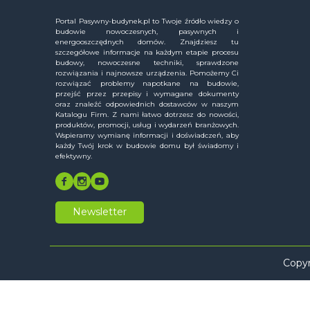
Portal Pasywny-budynek.pl to Twoje źródło wiedzy o
budowie nowoczesnych, pasywnych i
energooszczędnych domów. Znajdziesz tu
szczegółowe informacje na każdym etapie procesu
budowy, nowoczesne techniki, sprawdzone
rozwiązania i najnowsze urządzenia. Pomożemy Ci
rozwiązać problemy napotkane na budowie,
przejść przez przepisy i wymagane dokumenty
oraz znaleźć odpowiednich dostawców w naszym
Katalogu Firm. Z nami łatwo dotrzesz do nowości,
produktów, promocji, usług i wydarzeń branżowych.
Wspieramy wymianę informacji i doświadczeń, aby
każdy Twój krok w budowie domu był świadomy i
efektywny.
Newsletter
Copyr