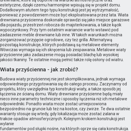
drewniane, które są odporne na warunki atmosferyczne oraz
estetyczne, dzięki czemu harmonijnie wpisują się w projekt domu.
Dodatkowym atutem tego typu konstrukcji jest jej wytrzymałość,
ponieważ z powodzeniem może być eksploatowana przez lata. Wiata
drewniana przyścienna doskonale sprawdzi się jako miejsce garażowe
dla pojazdu, przestrzeń robocza do majsterkowania, a także kącik
wypoczynkowy. Przy tym ostatnim wariancie warto wstawić pod
zadaszenie meble drewniane lub inne. W takich warunkach można
zorganizować przyjęcie ogrodowe, czy też grilla. Alternatywą
pozostają konstrukcje, których podstawą są metalowe elementy.
Wówczas wymaga się ich skręcenia lub zespawania. Metalowe wiaty
przyścienne jako zadaszenie mogą posiadać blachę lub wysokiej
jakości tkaniny. Te ostatnie mogą pełnić także rolę osłony od wiatru.
Wiata przyścienna - jak zrobić?
Budowa wiaty przyściennej nie jest skomplikowana, jednak wymaga
odpowiedniego przygotowania się do całego procesu. Zaczynamy od
projektu, który uwzględnia typ konstrukcji wiaty, a także sposób jej
łączenia ze ścianą domu. Wiaty drewniane przyścienne będą miały
nieco inne parametry techniczne i sposoby łączenia niż ich metalowe
odpowiedniki. Ponadto wiata może zostać umiejscowiona
bezpośrednio na gruncie lub też na kostce, czy żwirze. Te dwa ostatnie
warianty stosuje się wtedy, gdy lokalizacja może zostać zalana w
trakcie opadów atmosferycznych. Kolejnym krokiem konstrukcji jest
wylanie
fundamentów pod słupki nośne, na których oprze się cała konstrukcja.