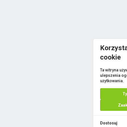
Korzyst
cookie
Ta witryna uży
ulepszenia og
użytkowania.
Ty
Zaak
Dostosuj