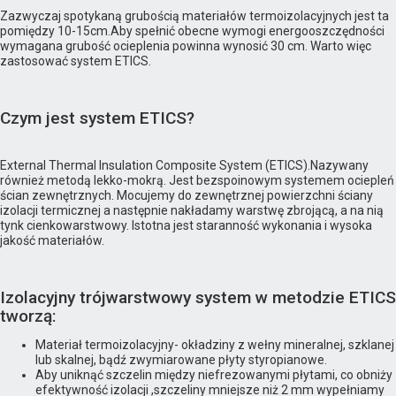
Zazwyczaj spotykaną grubością materiałów termoizolacyjnych jest ta
pomiędzy 10-15cm.Aby spełnić obecne wymogi energooszczędności
wymagana grubość ocieplenia powinna wynosić 30 cm. Warto więc
zastosować system ETICS.
Czym jest system ETICS?
External Thermal Insulation Composite System (ETICS).Nazywany
również metodą lekko-mokrą. Jest bezspoinowym systemem ociepleń
ścian zewnętrznych. Mocujemy do zewnętrznej powierzchni ściany
izolacji termicznej a następnie nakładamy warstwę zbrojącą, a na nią
tynk cienkowarstwowy. Istotna jest staranność wykonania i wysoka
jakość materiałów.
Izolacyjny trójwarstwowy system w metodzie ETICS
tworzą:
Materiał termoizolacyjny- okładziny z wełny mineralnej, szklanej
lub skalnej, bądź zwymiarowane płyty styropianowe.
Aby uniknąć szczelin między niefrezowanymi płytami, co obniży
efektywność izolacji ,szczeliny mniejsze niż 2 mm wypełniamy