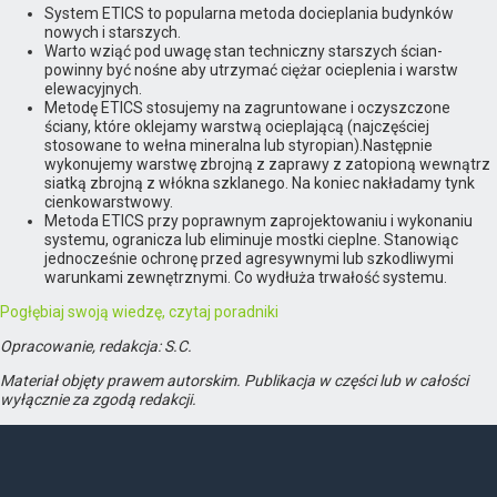
System ETICS to popularna metoda docieplania budynków
nowych i starszych.
Warto wziąć pod uwagę stan techniczny starszych ścian-
powinny być nośne aby utrzymać ciężar ocieplenia i warstw
elewacyjnych.
Metodę ETICS stosujemy na zagruntowane i oczyszczone
ściany, które oklejamy warstwą ocieplającą (najczęściej
stosowane to wełna mineralna lub styropian).Następnie
wykonujemy warstwę zbrojną z zaprawy z zatopioną wewnątrz
siatką zbrojną z włókna szklanego. Na koniec nakładamy tynk
cienkowarstwowy.
Metoda ETICS przy poprawnym zaprojektowaniu i wykonaniu
systemu, ogranicza lub eliminuje mostki cieplne. Stanowiąc
jednocześnie ochronę przed agresywnymi lub szkodliwymi
warunkami zewnętrznymi. Co wydłuża trwałość systemu.
Pogłębiaj swoją wiedzę, czytaj poradniki
Opracowanie, redakcja: S.C.
Materiał objęty prawem autorskim. Publikacja w części lub w całości
wyłącznie za zgodą redakcji.