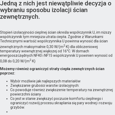
Jedną z nich jest niewątpliwie decyzja o
wybraniu sposobu izolacji ścian
zewnętrznych.
Stopień izolacyjności cieplnej ścian określa współczynnik U, im niższy
współczynnik tym mniejsza utrata ciepła. Zgodnie z Warunkami
Technicznymi wartość współczynnika U powinna wynosić dla ścian
2
zewnętrznych maksymalnie 0,30 W/(m
·K) dla obliczeniowej
temperatury wewnętrznej większej od 16°C. W domach
energooszczędnych NF40 i NF15 współczynnik U powinien wynosić od
2
0,08 do 0,20 W/(m
·K)
Możemy również ograniczyć straty ciepła zewnętrznych ścian
poprzez:
Wybór możliwie jak najlepszych materiałów
Zwiększanie grubości warstw izolacyjnych:
Co powoduje również zwiększenie temperatury na zewnętrznej
powierzchni ściany .
Co jest w stanie zwiększyć poczucie komfortu cieplnego i
ograniczyć rozwój procesu skraplania się pary wodnej i rozwoju
grzybów.