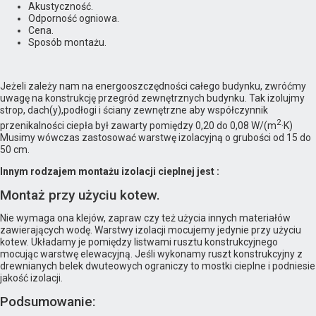
Akustyczność.
Odporność ogniowa.
Cena.
Sposób montażu.
Jeżeli zależy nam na energooszczędności całego budynku, zwróćmy
uwagę na konstrukcję przegród zewnętrznych budynku. Tak izolujmy
strop, dach(y),podłogi i ściany zewnętrzne aby współczynnik
2
przenikalności ciepła był zawarty pomiędzy 0,20 do 0,08 W/(m
·K)
Musimy wówczas zastosować warstwę izolacyjną o grubości od 15 do
50 cm.
Innym rodzajem montażu izolacji cieplnej jest :
Montaż przy użyciu kotew.
Nie wymaga ona klejów, zapraw czy też użycia innych materiałów
zawierających wodę. Warstwy izolacji mocujemy jedynie przy użyciu
kotew. Układamy je pomiędzy listwami rusztu konstrukcyjnego
mocując warstwę elewacyjną. Jeśli wykonamy ruszt konstrukcyjny z
drewnianych belek dwuteowych ograniczy to mostki cieplne i podniesie
jakość izolacji.
Podsumowanie: