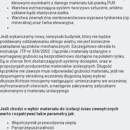
klinowymi wycinkami z danego materiału lub pianką PUR.
Warstwa wzmacniająca system-tworzywo sztuczne, włókno
szklane bądź elastyczna siatka.
Warstwa zewnętrzna-cienkowarstwowa wyprawa tynkarska (np.
mineralna),oraz farba elewacyjna.
Jeśli wykańczamy nowy, niewysoki budynek, który nie będzie
poddawany oddziaływaniu silnego wiatru, nie jest konieczne
zakładanie łączników mechanicznych. Szczegółowo określa to
instrukcja : ITP nr 334/2002 . I łączniki i materiały izolacyjne o
wymaganej grubości są bezproblemowo dostępne na polskim rynku.
Są w ofercie firm dostarczających systemy dociepleń, oraz w
propozycjach producentów materiałów izolacyjnych. Długość
łączników nie zawsze musi odpowiadać grubości materiału, jeśli nie
dysponujemy określoną wcześniej długością lepiej wybrać
dłuższe.Krótsze mocujemy następująco: umieszczamy we wcześniej
wyfrezowanych otworach, a następnie zakrywamy zatyczkami
wykonanymi z materiału izolacyjnego
Jeśli chodzi o wybór materiału do izolacji ścian zewnętrznych
warto rozpatrywać takie parametry jak:
Współczynnik przewodzenia ciepła.
Paroprzepuszczalność.